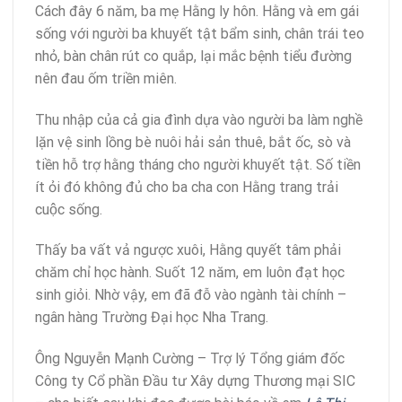
Cách đây 6 năm, ba mẹ Hằng ly hôn. Hằng và em gái
sống với người ba khuyết tật bẩm sinh, chân trái teo
nhỏ, bàn chân rút co quắp, lại mắc bệnh tiểu đường
nên đau ốm triền miên.
Thu nhập của cả gia đình dựa vào người ba làm nghề
lặn vệ sinh lồng bè nuôi hải sản thuê, bắt ốc, sò và
tiền hỗ trợ hằng tháng cho người khuyết tật. Số tiền
ít ỏi đó không đủ cho ba cha con Hằng trang trải
cuộc sống.
Thấy ba vất vả ngược xuôi, Hằng quyết tâm phải
chăm chỉ học hành. Suốt 12 năm, em luôn đạt học
sinh giỏi. Nhờ vậy, em đã đỗ vào ngành tài chính –
ngân hàng Trường Đại học Nha Trang.
Ông Nguyễn Mạnh Cường – Trợ lý Tổng giám đốc
Công ty Cổ phần Đầu tư Xây dựng Thương mại SIC