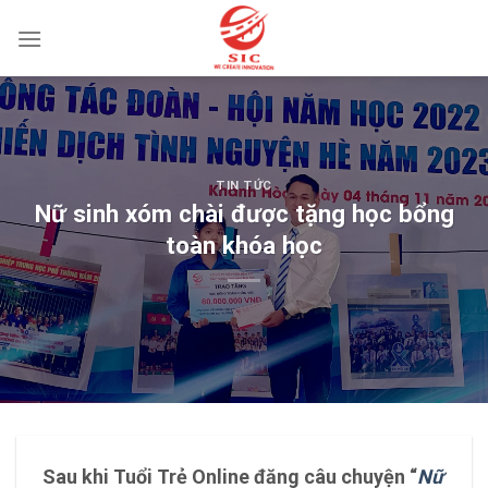
Skip
to
content
TIN TỨC
Nữ sinh xóm chài được tặng học bổng
toàn khóa học
Sau khi Tuổi Trẻ Online đăng câu chuyện “
Nữ