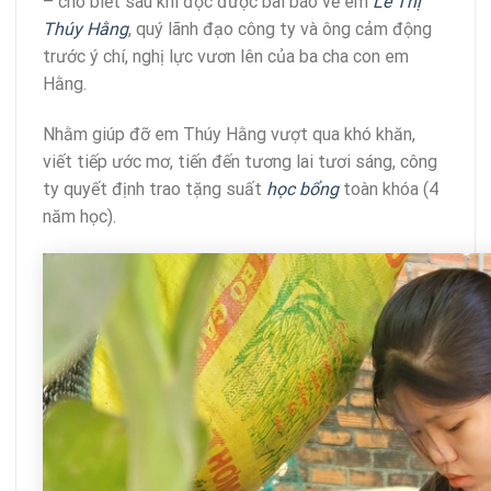
– cho biết sau khi đọc được bài báo về em
Lê Thị
Thúy Hằng
, quý lãnh đạo công ty và ông cảm động
trước ý chí, nghị lực vươn lên của ba cha con em
Hằng.
Nhằm giúp đỡ em Thúy Hằng vượt qua khó khăn,
viết tiếp ước mơ, tiến đến tương lai tươi sáng, công
ty quyết định trao tặng suất
học bổng
toàn khóa (4
năm học).