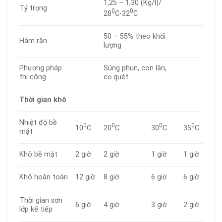
1,25 – 1,30 (Kg/l)/
Tỷ trọng
0
0
28
C-32
C
50 – 55% theo khối
Hàm rắn
lượng
Phương pháp
Súng phun, con lăn,
thi công
cọ quét
Thời gian khô
Nhiệt độ bề
0
0
0
0
10
C
20
C
30
C
35
C
mặt
Khô bề mặt
2 giờ
2 giờ
1 giờ
1 giờ
Khô hoàn toàn
12 giờ
8 giờ
6 giờ
6 giờ
Thời gian sơn
6 giờ
4 giờ
3 giờ
2 giờ
lớp kế tiếp