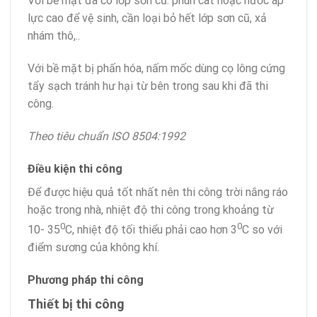
Với bề mặt đã có lớp sơn cũ: phun cát hoặc nước áp
lực cao để vệ sinh, cần loại bỏ hết lớp sơn cũ, xả
nhám thô,..
Với bề mặt bị phấn hóa, nấm mốc dùng cọ lông cứng
tẩy sạch tránh hư hại từ bên trong sau khi đã thi
công.
Theo tiêu chuẩn ISO 8504:1992
Điều kiện thi công
Để được hiệu quả tốt nhất nên thi công trời nắng ráo
hoặc trong nhà, nhiệt độ thi công trong khoảng từ
0
0
10- 35
C, nhiệt độ tối thiểu phải cao hơn 3
C so với
điểm sương của không khí.
Phương pháp thi công
Thiết bị thi công