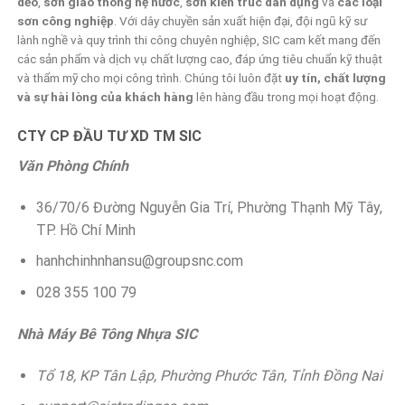
dẻo
,
sơn giao thông hệ nước
,
sơn kiến trúc dân dụng
và
các loại
sơn công nghiệp
. Với dây chuyền sản xuất hiện đại, đội ngũ kỹ sư
lành nghề và quy trình thi công chuyên nghiệp, SIC cam kết mang đến
các sản phẩm và dịch vụ chất lượng cao, đáp ứng tiêu chuẩn kỹ thuật
và thẩm mỹ cho mọi công trình. Chúng tôi luôn đặt
uy tín, chất lượng
và sự hài lòng của khách hàng
lên hàng đầu trong mọi hoạt động.
CTY CP ĐẦU TƯ XD TM SIC
Văn Phòng Chính
36/70/6 Đường Nguyễn Gia Trí, Phường Thạnh Mỹ Tây,
TP. Hồ Chí Minh
hanhchinhnhansu@groupsnc.com
028 355 100 79
Nhà Máy Bê Tông Nhựa SIC
Tổ 18, KP Tân Lập, Phường Phước Tân, Tỉnh Đồng Nai